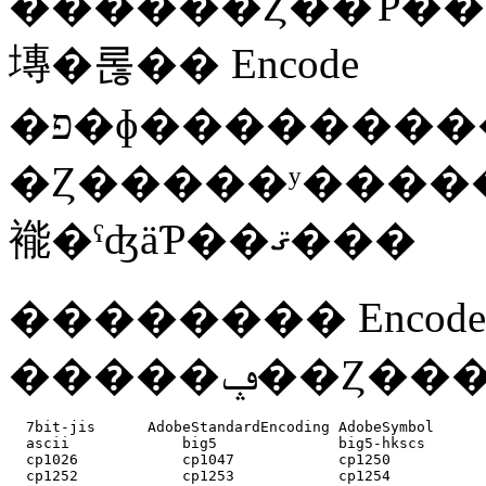
������Ȥ��Ƥ��ޤ��������������ϤΤ���ˤϡ�����ޤǻȤ��Ƥ������ޤ��ޤ�ʸ�������ɤ��б�����⥸�
塼�롢�� Encode
�פ�ɸ����������Ƥ��ꡢUnicode
�Ȥ�����ʸ����
褦�ˤʤäƤ��ޤ���
�������� Encode
�����ݡ�
  7bit-jis      AdobeStandardEncoding AdobeSymbol      
  ascii             big5              big5-hkscs       
  cp1026            cp1047            cp1250           
  cp1252            cp1253            cp1254           