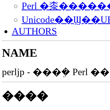
Perl �桼����
Unicode��Ϣ��U
AUTHORS
NAME
perljp - ���ܸ� Perl
����