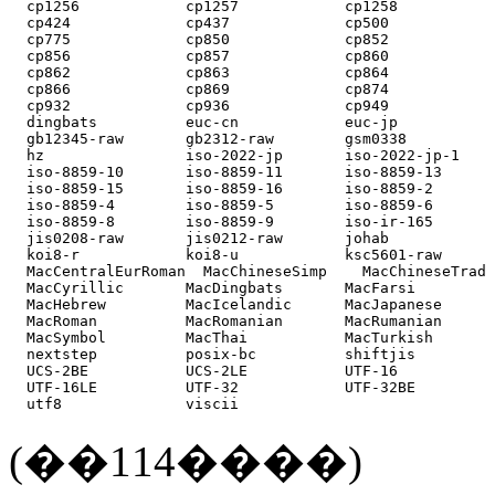
  cp1256            cp1257            cp1258           
  cp424             cp437             cp500            
  cp775             cp850             cp852            
  cp856             cp857             cp860            
  cp862             cp863             cp864            
  cp866             cp869             cp874            
  cp932             cp936             cp949            
  dingbats          euc-cn            euc-jp           
  gb12345-raw       gb2312-raw        gsm0338          
  hz                iso-2022-jp       iso-2022-jp-1    
  iso-8859-10       iso-8859-11       iso-8859-13      
  iso-8859-15       iso-8859-16       iso-8859-2       
  iso-8859-4        iso-8859-5        iso-8859-6       
  iso-8859-8        iso-8859-9        iso-ir-165       
  jis0208-raw       jis0212-raw       johab            
  koi8-r            koi8-u            ksc5601-raw      
  MacCentralEurRoman  MacChineseSimp    MacChineseTrad 
  MacCyrillic       MacDingbats       MacFarsi         
  MacHebrew         MacIcelandic      MacJapanese      
  MacRoman          MacRomanian       MacRumanian      
  MacSymbol         MacThai           MacTurkish       
  nextstep          posix-bc          shiftjis         
  UCS-2BE           UCS-2LE           UTF-16           
  UTF-16LE          UTF-32            UTF-32BE         
  utf8              viscii
(��114����)