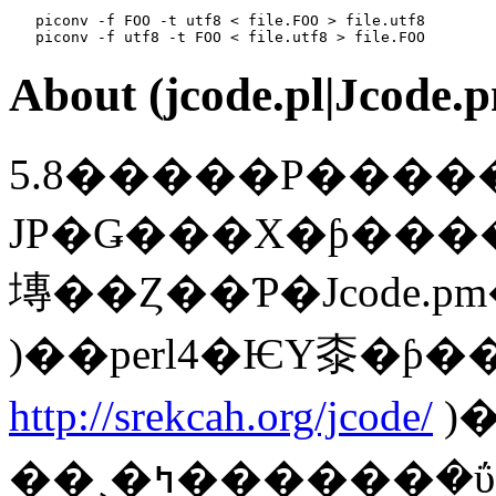
   piconv -f FOO -t utf8 < file.FOO > file.utf8

   piconv -f utf8 -t FOO < file.utf8 > file.FOO
About (jcode.pl|Jcode.p
5.8�����Ρ�������ץȤ
JP�Ǥ���Х�ƥ������ϰ�����
塼��Ȥ��Ƥ�Jcode.p
)��perl4�ѤΥ桼�ƥ��
http://srekcah.org/jcode/
)
��¸�ߤ������ܸ�ΰ�����CGI�Ǥ褯