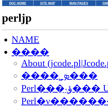
DOC HOME
SITE MAP
MAN PAGES
GN
perljp
NAME
����
About (jcode.pl|Jcode.
����˾ܤ���
Perl���̤˴ؤ��
Perl�ν������