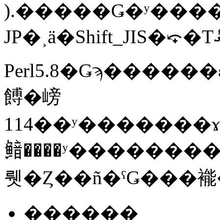
).�����Ǥ�ʸ���
Perl5.8�Ǥϡ������ε�ǽ�����٤�Perl���Τ�
餺�嵭
114��ʸ�������ɤ򤹤٤ơ�������Ʊ���˰������Ȥ��Ǥ��ޤ�������ˡ�CPAN�
鿷����ʸ������
������