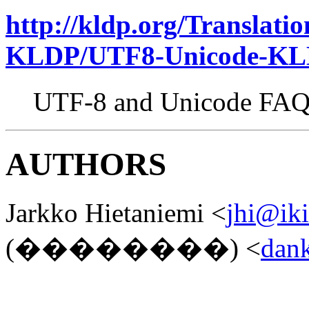
http://kldp.org/Translat
KLDP/UTF8-Unicode-KL
UTF-8 and Unicode FA
AUTHORS
Jarkko Hietaniemi <
jhi@iki
(��������) <
dan