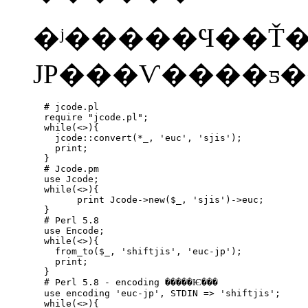
�ʲ�����Ϥ��Ť��S
  # jcode.pl

  require "jcode.pl";

  while(<>){

    jcode::convert(*_, 'euc', 'sjis');

    print;

  }

  # Jcode.pm

  use Jcode;

  while(<>){

        print Jcode->new($_, 'sjis')->euc;

  }

  # Perl 5.8

  use Encode;

  while(<>){

    from_to($_, 'shiftjis', 'euc-jp');

    print;

  }

  # Perl 5.8 - encoding �����Ѥ���

  use encoding 'euc-jp', STDIN => 'shiftjis';

  while(<>){
