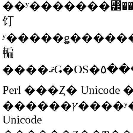
��ʸ�������꡼��
饤
ʸ�����ǥ�����
䡢
Perl ���Ȥ� Unicode ��ư�
������ץ����ʸ�����ƥ�������ɽ����
Unicode