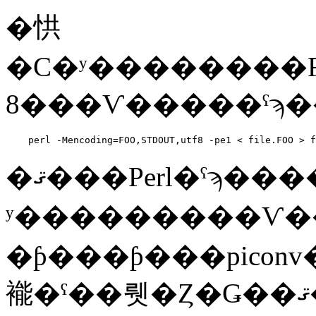
�㤨
�С�ʸ��������F
    perl -Mencoding=FOO,STDOUT,utf8 -pe1 < file.FOO > f
�ޤ���Perl�ˤϡ�������Perl�ǽ񤫤줿
ʸ���������Ѵ�
�ƥ���ƥ���picon
褦