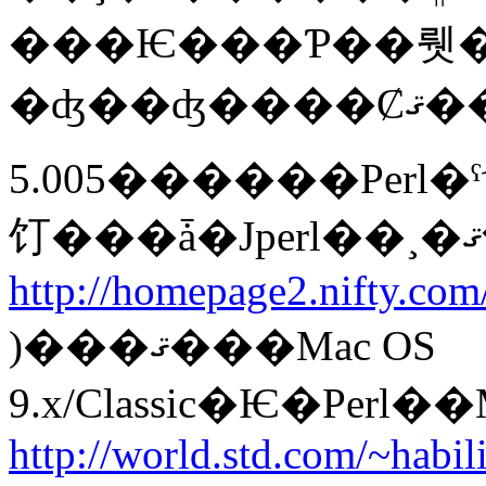
���Ѥ���Ƥ��뤳�
5.005������Per
http://homepage2.nifty.com/
)���ޤ���Mac OS
http://world.std.com/~habil