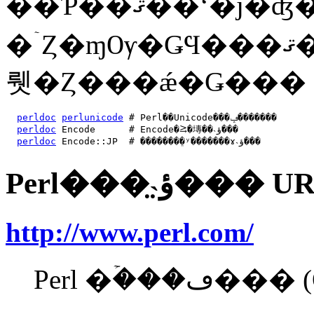
��Ƥ��ޤ��ʻ�ǰ�ʤ��顢
�ۤȤ�ɱѸ�ǤϤ���ޤ����ˡ��ʲ��Υ��ޥ�ɤǤ����ΰ�����������
뤳�Ȥ���ǽ�Ǥ���
perldoc
perlunicode
 # Perl��Unicode���ݡ�������

perldoc
 Encode      # Encode�⥸�塼��˴ؤ���

perldoc
 Encode::JP  # �������ܸ�ʸ�������ɤ˴ؤ���
Perl���̤˴ؤ��� 
http://www.perl.com/
Perl �ۡ���