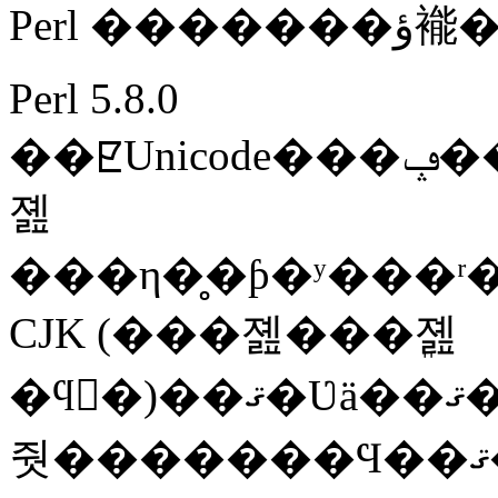
Perl �
Perl 5.8.0
��ꡢUnicode���ݡ��Ȥ������˶������
졢
���η�̥�ƥ�ʸ���ʳ�
CJK (���졢���ܸ졢
�ϥ󥰥�)��ޤ�Ʋä��ޤ�����Unicode���������ʸ�����Ĥ�ʸ�������ɤǰ������Ȥ��ܻؤ���ɸ�൬�ʤǤ��ꡢ�
줫�������Ϥ��ޤ����δ֤�ʸ���ʥ��ꥷ