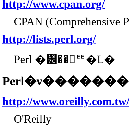
http://www.cpan.org/
CPAN (Comprehensive Pe
http://lists.perl.org/
Perl �᡼��󥰥ꥹ�Ƚ�
Perl�ν�������
http://www.oreilly.com.tw/
O'Reilly