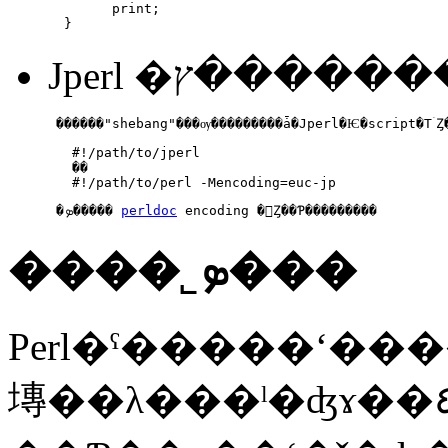
        print;

  }
   #!/path/to/jperl

   ��

   #!/path/to/perl -Mencoding=euc-jp
 �ܤ����� 
perldoc
 encoding �򻲾Ȥ��Ƥ���������
����˾ܤ���
Perl�ˤ�����ʻ�������°
塼��λ���ˡ�ʤɤ��٤������夵