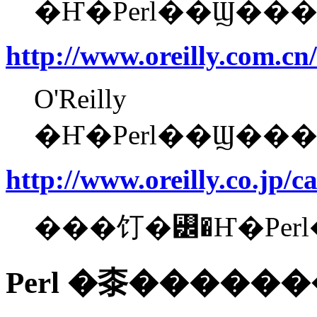
�Ҥ�Perl��Ϣ��
http://www.oreilly.com.cn/
O'Reilly
�Ҥ�Perl��Ϣ��
http://www.oreilly.co.jp/c
���饤�꡼�Ҥ�Per
Perl �桼�����