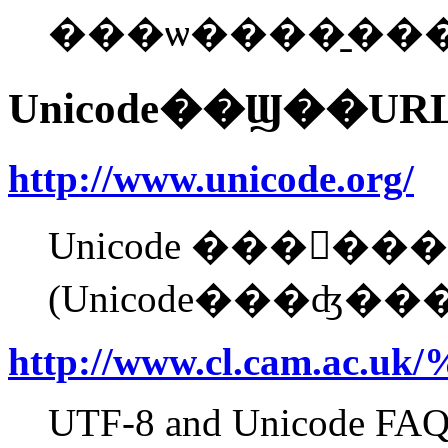
���ѡ����̱��
Unicode��Ϣ��UR
http://www.unicode.org/
Unicode ���󥽡�
(Unicode���ʤ�
http://www.cl.cam.ac.uk
UTF-8 and Unicode FAQ 